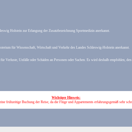
leswig Holstein zur Erlangung der Zusatzbezeichnung Sportmedizin anerkannt.
isterium für Wissenschaft, Wirtschaft und Verkehr des Landes Schleswig-Holstein anerkannt.
cht für Verluste, Unfälle oder Schäden an Personen oder Sachen. Es wird deshalb empfohlen, d
Wichtiger Hinweis:
 eine frühzeitige Buchung der Reise, da die Flüge und Appartements erfahrungsgemäß sehr schn