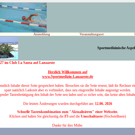
Anmeldung
Veranstaltungsort
Sportmedizinische Aspek
2027 im Club La Santa auf Lanzarote
Herzlich Willkommen auf
www.Sportmedizin-Lanzarote.de
utlich Inhalte dieser Seite gespeichert haben. Besuchen sie die Seite erneut, lädt ihr Rechn
spart natürlich Ladezeit aber es verhindert, dass neu eingestellte Inhalte angezeigt werden.
ender Tastenbetätigung den Inhalt der Seite neu laden und so sicher sein, das keine alten Inhal
Die letzten Änderungen wurden durchgeführt am:
12.06. 2026
Schnelle Tastenkombination zum "Aktualisieren" einer Webseite.
Klicken und halten Sie gleichzeitig die
F5
und die
Umschalttaste
(Hochstelltaste)
Danke für ihre Mühe.