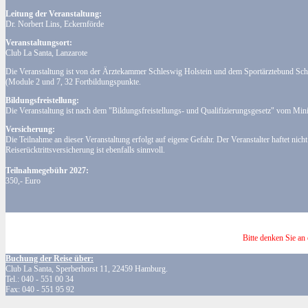
Leitung der Veranstaltung:
Dr. Norbert Lins, Eckernförde
Veranstaltungsort:
Club La Santa, Lanzarote
Die Veranstaltung ist von der Ärztekammer Schleswig Holstein und dem Sportärztebund Sch
(Module 2 und 7, 32 Fortbildungspunkte.
Bildungsfreistellung:
Die Veranstaltung ist nach dem "Bildungsfreistellungs- und Qualifizierungsgesetz" vom Min
Versicherung:
Die Teilnahme an dieser Veranstaltung erfolgt auf eigene Gefahr. Der Veranstalter haftet ni
Reiserücktrittsversicherung ist ebenfalls sinnvoll.
Teilnahmegebühr 2027:
350,- Euro
Bitte denken Sie an
Buchung der Reise über:
Club La Santa, Sperberhorst 11, 22459 Hamburg.
Tel.: 040 - 551 00 34
Fax: 040 - 551 95 92