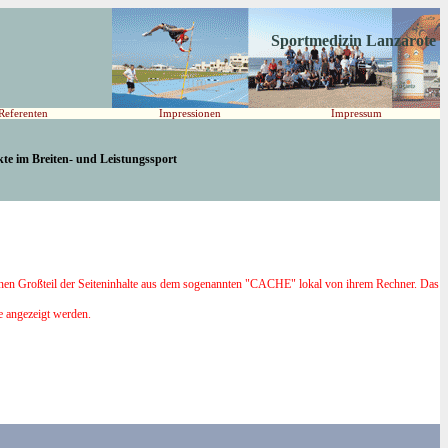
Sportmedizin Lanzarote
Referenten
Impressionen
Impressum
te im Breiten- und Leistungssport
er einen Großteil der Seiteninhalte aus dem sogenannten "CACHE" lokal von ihrem Rechner. Das
te angezeigt werden.